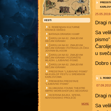
PREDSTA
KARLOV
25.05.2019
VESTI
Dragi na
1. ROĐENDAN KULTURNE
STANICE EĐŠEG
Sa vel
BATANJA DRAMSKI KAMP
pismo" 
ČAROLIJA NA 62. ZMAJEVIM
DEČJIM IGRAMA!
Čarolij
ČAROLIJA NA 62. ZMAJEVIM
DEČJIM IGRAMA! POTRAGA ZA ČIKA
JOVINIM BLAGOM
u sveč
ČAROLIJA NA 62. ZMAJEVIM
DEČJIM IGRAMA! POZORIŠTE
MLADIH, LJUBAVNO PISMO
Dobro 
ČAROLIJA NA 62. ZMAJEVIM
DEČJIM IGRAMA!
PREDSTAVA "LJUBAVNO PISMO"
NA KUGLOF FESTU U SREMSKIM
KARLOVCIMA
1. ROĐE
PREMIJERA PREDSTAVE
"LJUBAVNO PISMO"
07.09.201
GLUMIJADA-YOUNG THEATRE
IMPRO WORKSHOP,DKC BEOGRAD
Dragi na
ISCEPANA BAJKA, SPENS,
NOVOSADSKO PROLEĆE
MORE
Sa vel