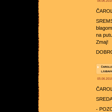
06.06.201
ČAROL
SREMSK
blagom"
na putu
Zmaj!
DOBRO
ČAROLIJ
LJUBAV
05.06.201
ČAROL
SREDA,
- POZO