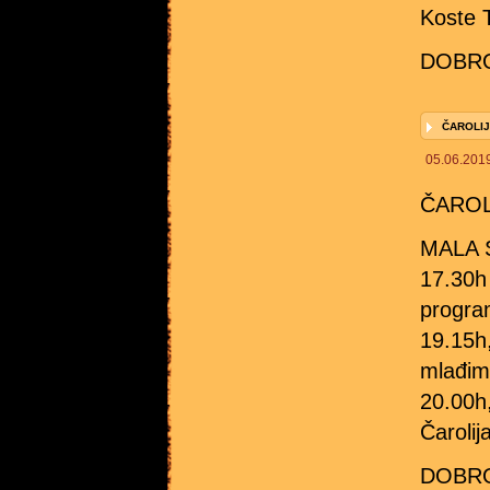
Koste T
DOBRO
ČAROLIJ
05.06.201
ČAROL
MALA 
17.30h 
progra
19.15h,
mlađim
20.00h,
Čarolij
DOBRO