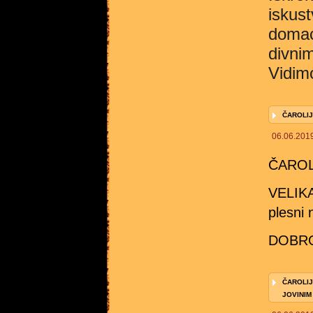
iskus
domać
divnim
Vidim
ČAROLIJ
06.06.201
ČAROL
VELIKA
plesni 
DOBRO
ČAROLIJ
JOVINI