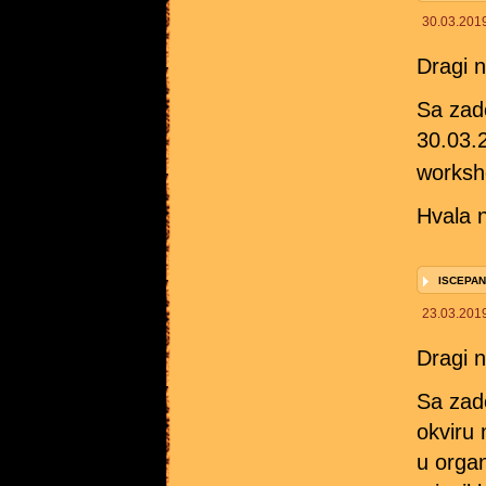
30.03.201
Dragi na
Sa zad
30.03.
worksh
Hvala n
ISCEPA
23.03.201
Dragi na
Sa zad
okviru 
u organ