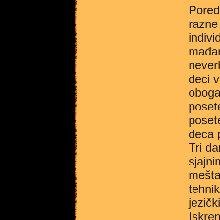
Pored
razne 
indivi
mađar
neverb
deci v
obogat
posete
posete
deca 
Tri da
sjajn
mešta
tehni
jezičk
Iskre