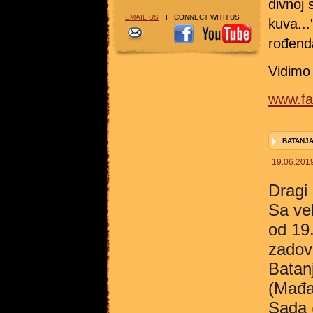
divnoj 
EMAIL US
I CONNECT WITH US
kuva...
rođend
Vidimo
www.fa
BATANJA
19.06.201
Dragi 
Sa ve
od 19
zadov
Batanj
(Mađar
Sada (