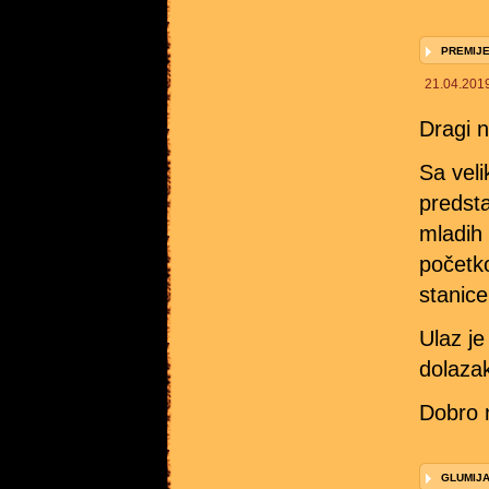
PREMIJE
21.04.201
Dragi na
Sa vel
predsta
mladih 
početk
stanice
Ulaz je
dolaza
Dobro 
GLUMIJ